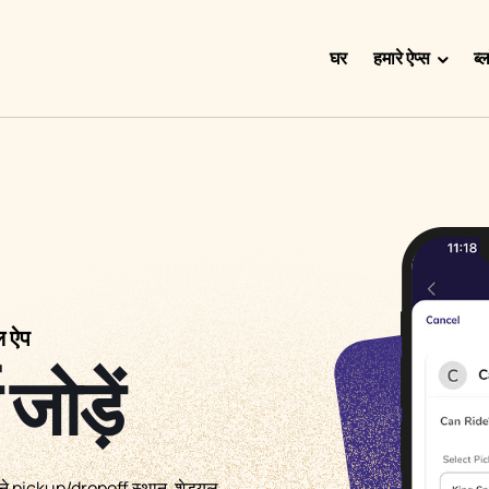
घर
हमारे ऐप्स
ब्
Doggy Time
Potty Whiz
Chore Boss
Kid Hop
Fever Whiz
ल ऐप
जोड़ें
 अपने pickup/dropoff स्थान, शेड्यूल,