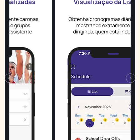
zadas
Visualização da Lista Diária
caronas
Obtenha cronogramas diários detalhado
upos
mostrando exatamente quem está
tente
dirigindo, quem está indo, horários de
as.
embarque e quaisquer lacunas de
cobertura.
‹
›